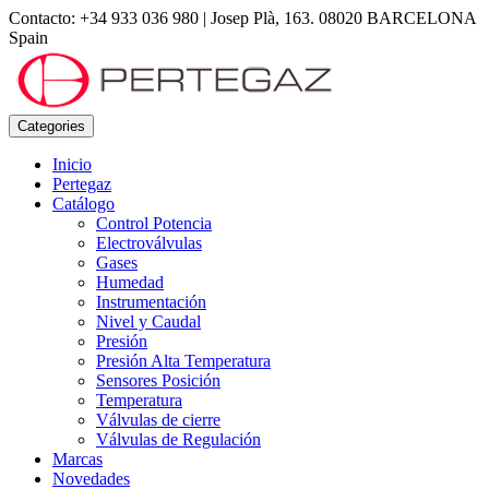
Contacto: +34 933 036 980
|
Josep Plà, 163. 08020 BARCELONA
Spain
Categories
Inicio
Pertegaz
Catálogo
Control Potencia
Electroválvulas
Gases
Humedad
Instrumentación
Nivel y Caudal
Presión
Presión Alta Temperatura
Sensores Posición
Temperatura
Válvulas de cierre
Válvulas de Regulación
Marcas
Novedades