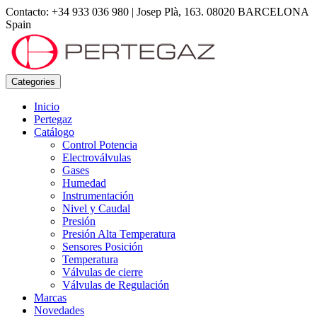
Contacto: +34 933 036 980
|
Josep Plà, 163. 08020 BARCELONA
Spain
Categories
Inicio
Pertegaz
Catálogo
Control Potencia
Electroválvulas
Gases
Humedad
Instrumentación
Nivel y Caudal
Presión
Presión Alta Temperatura
Sensores Posición
Temperatura
Válvulas de cierre
Válvulas de Regulación
Marcas
Novedades