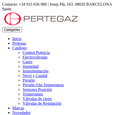
Contacto: +34 933 036 980
|
Josep Plà, 163. 08020 BARCELONA
Spain
Categories
Inicio
Pertegaz
Catálogo
Control Potencia
Electroválvulas
Gases
Humedad
Instrumentación
Nivel y Caudal
Presión
Presión Alta Temperatura
Sensores Posición
Temperatura
Válvulas de cierre
Válvulas de Regulación
Marcas
Novedades