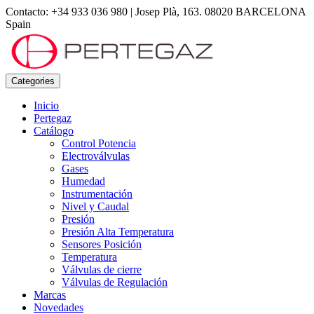
Contacto: +34 933 036 980
|
Josep Plà, 163. 08020 BARCELONA
Spain
Categories
Inicio
Pertegaz
Catálogo
Control Potencia
Electroválvulas
Gases
Humedad
Instrumentación
Nivel y Caudal
Presión
Presión Alta Temperatura
Sensores Posición
Temperatura
Válvulas de cierre
Válvulas de Regulación
Marcas
Novedades