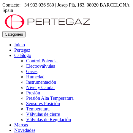
Contacto: +34 933 036 980
|
Josep Plà, 163. 08020 BARCELONA
Spain
Categories
Inicio
Pertegaz
Catálogo
Control Potencia
Electroválvulas
Gases
Humedad
Instrumentación
Nivel y Caudal
Presión
Presión Alta Temperatura
Sensores Posición
Temperatura
Válvulas de cierre
Válvulas de Regulación
Marcas
Novedades