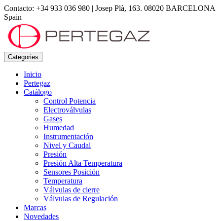
Contacto: +34 933 036 980
|
Josep Plà, 163. 08020 BARCELONA
Spain
Categories
Inicio
Pertegaz
Catálogo
Control Potencia
Electroválvulas
Gases
Humedad
Instrumentación
Nivel y Caudal
Presión
Presión Alta Temperatura
Sensores Posición
Temperatura
Válvulas de cierre
Válvulas de Regulación
Marcas
Novedades