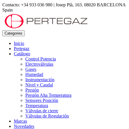
Contacto: +34 933 036 980
|
Josep Plà, 163. 08020 BARCELONA
Spain
Categories
Inicio
Pertegaz
Catálogo
Control Potencia
Electroválvulas
Gases
Humedad
Instrumentación
Nivel y Caudal
Presión
Presión Alta Temperatura
Sensores Posición
Temperatura
Válvulas de cierre
Válvulas de Regulación
Marcas
Novedades