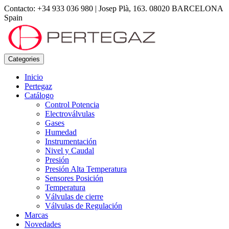
Contacto: +34 933 036 980
|
Josep Plà, 163. 08020 BARCELONA
Spain
Categories
Inicio
Pertegaz
Catálogo
Control Potencia
Electroválvulas
Gases
Humedad
Instrumentación
Nivel y Caudal
Presión
Presión Alta Temperatura
Sensores Posición
Temperatura
Válvulas de cierre
Válvulas de Regulación
Marcas
Novedades