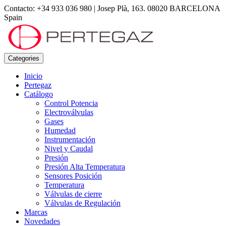
Contacto: +34 933 036 980
|
Josep Plà, 163. 08020 BARCELONA
Spain
Categories
Inicio
Pertegaz
Catálogo
Control Potencia
Electroválvulas
Gases
Humedad
Instrumentación
Nivel y Caudal
Presión
Presión Alta Temperatura
Sensores Posición
Temperatura
Válvulas de cierre
Válvulas de Regulación
Marcas
Novedades