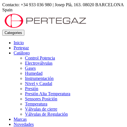
Contacto: +34 933 036 980
|
Josep Plà, 163. 08020 BARCELONA
Spain
Categories
Inicio
Pertegaz
Catálogo
Control Potencia
Electroválvulas
Gases
Humedad
Instrumentación
Nivel y Caudal
Presión
Presión Alta Temperatura
Sensores Posición
Temperatura
Válvulas de cierre
Válvulas de Regulación
Marcas
Novedades