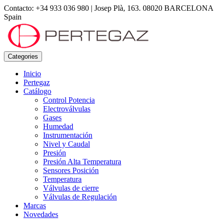
Contacto: +34 933 036 980
|
Josep Plà, 163. 08020 BARCELONA
Spain
Categories
Inicio
Pertegaz
Catálogo
Control Potencia
Electroválvulas
Gases
Humedad
Instrumentación
Nivel y Caudal
Presión
Presión Alta Temperatura
Sensores Posición
Temperatura
Válvulas de cierre
Válvulas de Regulación
Marcas
Novedades