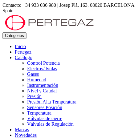
Contacto: +34 933 036 980
|
Josep Plà, 163. 08020 BARCELONA
Spain
Categories
Inicio
Pertegaz
Catálogo
Control Potencia
Electroválvulas
Gases
Humedad
Instrumentación
Nivel y Caudal
Presión
Presión Alta Temperatura
Sensores Posición
Temperatura
Válvulas de cierre
Válvulas de Regulación
Marcas
Novedades