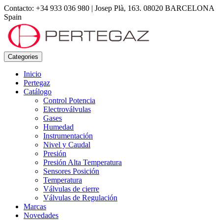
Contacto: +34 933 036 980
|
Josep Plà, 163. 08020 BARCELONA
Spain
Categories
Inicio
Pertegaz
Catálogo
Control Potencia
Electroválvulas
Gases
Humedad
Instrumentación
Nivel y Caudal
Presión
Presión Alta Temperatura
Sensores Posición
Temperatura
Válvulas de cierre
Válvulas de Regulación
Marcas
Novedades