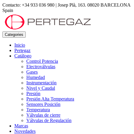
Contacto: +34 933 036 980
|
Josep Plà, 163. 08020 BARCELONA
Spain
Categories
Inicio
Pertegaz
Catálogo
Control Potencia
Electroválvulas
Gases
Humedad
Instrumentación
Nivel y Caudal
Presión
Presión Alta Temperatura
Sensores Posición
Temperatura
Válvulas de cierre
Válvulas de Regulación
Marcas
Novedades