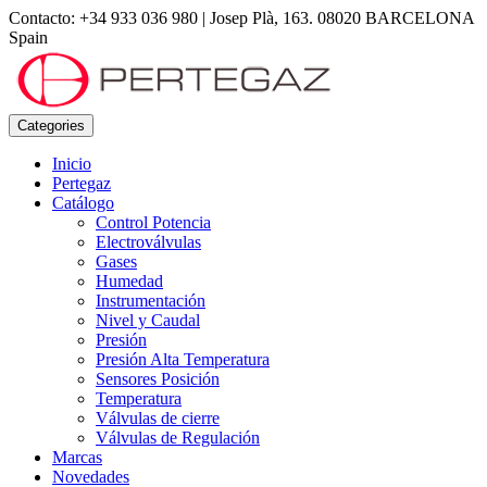
Contacto: +34 933 036 980
|
Josep Plà, 163. 08020 BARCELONA
Spain
Categories
Inicio
Pertegaz
Catálogo
Control Potencia
Electroválvulas
Gases
Humedad
Instrumentación
Nivel y Caudal
Presión
Presión Alta Temperatura
Sensores Posición
Temperatura
Válvulas de cierre
Válvulas de Regulación
Marcas
Novedades