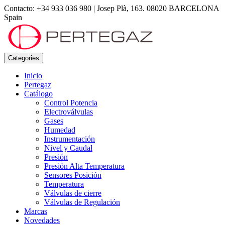
Contacto: +34 933 036 980
|
Josep Plà, 163. 08020 BARCELONA
Spain
Categories
Inicio
Pertegaz
Catálogo
Control Potencia
Electroválvulas
Gases
Humedad
Instrumentación
Nivel y Caudal
Presión
Presión Alta Temperatura
Sensores Posición
Temperatura
Válvulas de cierre
Válvulas de Regulación
Marcas
Novedades