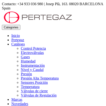
Contacto: +34 933 036 980
|
Josep Plà, 163. 08020 BARCELONA
Spain
Categories
Inicio
Pertegaz
Catálogo
Control Potencia
Electroválvulas
Gases
Humedad
Instrumentación
Nivel y Caudal
Presión
Presión Alta Temperatura
Sensores Posición
Temperatura
Válvulas de cierre
Válvulas de Regulación
Marcas
Novedades