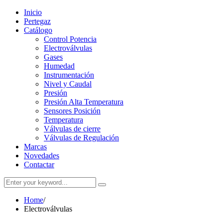
Inicio
Pertegaz
Catálogo
Control Potencia
Electroválvulas
Gases
Humedad
Instrumentación
Nivel y Caudal
Presión
Presión Alta Temperatura
Sensores Posición
Temperatura
Válvulas de cierre
Válvulas de Regulación
Marcas
Novedades
Contactar
Home
/
Electroválvulas