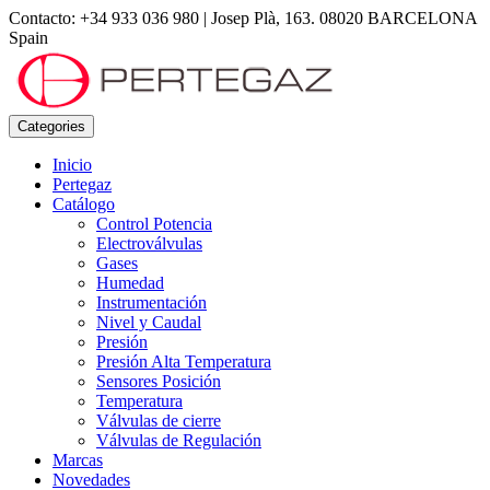
Contacto: +34 933 036 980
|
Josep Plà, 163. 08020 BARCELONA
Spain
Categories
Inicio
Pertegaz
Catálogo
Control Potencia
Electroválvulas
Gases
Humedad
Instrumentación
Nivel y Caudal
Presión
Presión Alta Temperatura
Sensores Posición
Temperatura
Válvulas de cierre
Válvulas de Regulación
Marcas
Novedades